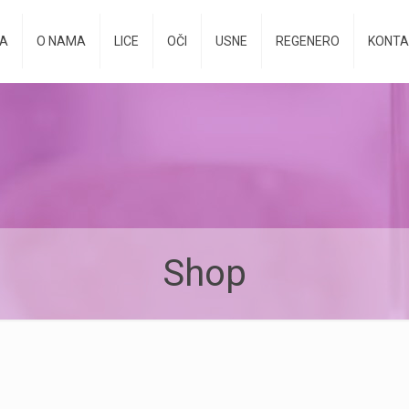
A
O NAMA
LICE
OČI
USNE
REGENERO
KONTA
Shop