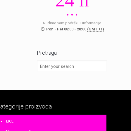
24 h
Nudimo vam podršku i informacije
Pon - Pet 08:00 - 20:00
(GMT +1)
Pretraga:
ategorije proizvoda
LICE