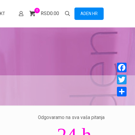
0
RSD0.00
ADEN HR
KT
Facebook
Twitter
Share
Odgovaramo na sva vaša pitanja