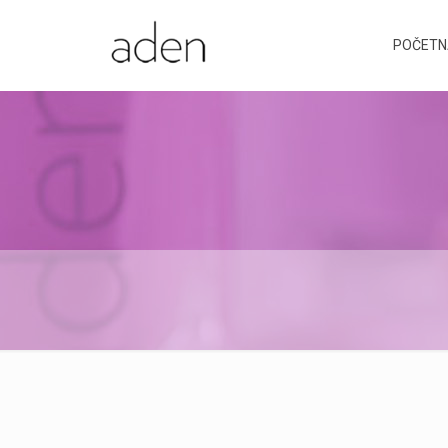
POČETN