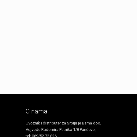
O nama
Uvoznik i distributer za Srbiju je Barna doo,
Vojvode Radomira Putnika 1/8 Pančevo,
tel: 069/52 72 826