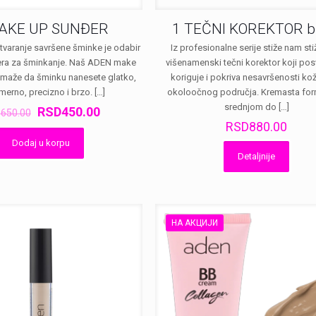
AKE UP SUNĐER
1 TEČNI KOREKTOR b
stvaranje savršene šminke je odabir
Iz profesionalne serije stiže nam st
ra za šminkanje. Naš ADEN make
višenamenski tečni korektor koji posv
maže da šminku nanesete glatko,
koriguje i pokriva nesavršenosti kože
merno, precizno i brzo.
[…]
okoloočnog područja. Kremasta for
srednjom do
[…]
Оригинална
Тренутна
RSD
450.00
D
650.00
цена
цена
RSD
880.00
је
је:
Dodaj u korpu
била:
RSD450.00.
Detaljnije
RSD650.00.
НА АКЦИЈИ