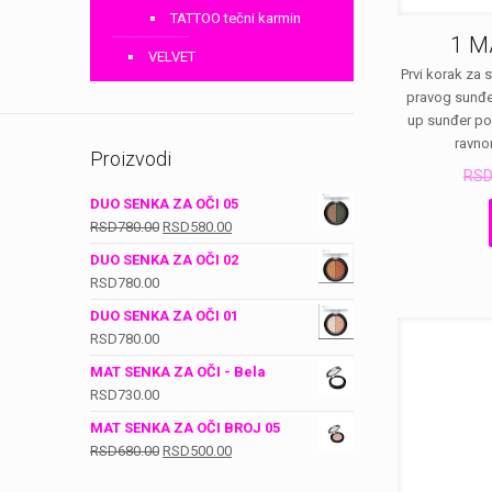
TATTOO tečni karmin
1 M
VELVET
Prvi korak za 
pravog sunđe
up sunđer po
ravno
Proizvodi
RS
DUO SENKA ZA OČI 05
Оригинална
Тренутна
RSD
780.00
RSD
580.00
цена
цена
DUO SENKA ZA OČI 02
је
је:
RSD
780.00
била:
RSD580.00.
DUO SENKA ZA OČI 01
RSD780.00.
RSD
780.00
MAT SENKA ZA OČI - Bela
RSD
730.00
MAT SENKA ZA OČI BROJ 05
Оригинална
Тренутна
RSD
680.00
RSD
500.00
цена
цена