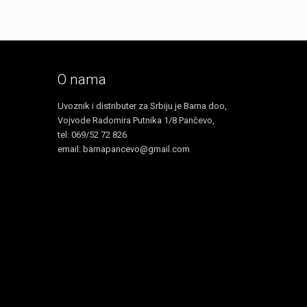
O nama
Uvoznik i distributer za Srbiju je Barna doo,
Vojvode Radomira Putnika 1/8 Pančevo,
tel: 069/52 72 826
email: barnapancevo@gmail.com