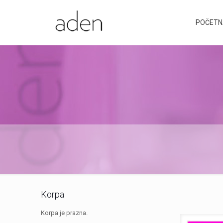
POČETN
Korpa
Korpa je prazna.