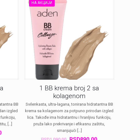
НА АКЦИЈИ
sa
1 BB krema broj 2 sa
kolagenom
ratantna BB
Svilenkasta, ultra-lagana, tonirana hidratantna BB
dan izgled
krema sa kolagenom za potpuno prirodan izgled
 funkciju,
lica. Takođe ima hidratantnu i hranljivu funkciju,
itu,
[…]
pruža lako prekrivanje i efikasnu zaštitu,
smanjujući
[…]
на
Тренутна
0
цена
Оригинална
Тренутна
RSD
890.00
RSD
1,090.00