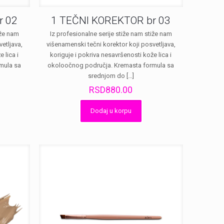
r 02
1 TEČNI KOREKTOR br 03
iže nam
Iz profesionalne serije stiže nam stiže nam
etljava,
višenamenski tečni korektor koji posvetljava,
 lica i
koriguje i pokriva nesavršenosti kože lica i
mula sa
okoloočnog područja. Kremasta formula sa
srednjom do
[…]
RSD
880.00
Dodaj u korpu