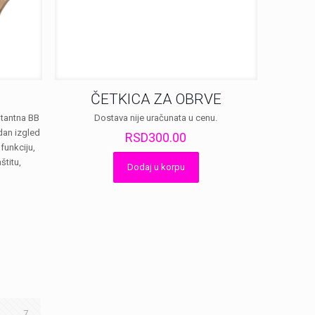
ČETKICA ZA OBRVE
atantna BB
Dostava nije uračunata u cenu.
dan izgled
RSD
300.00
 funkciju,
štitu,
Dodaj u korpu
а
Тренутна
цена
је:
RSD770.00.
.
7