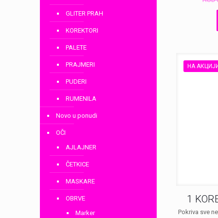
GLITER PRAH
KOREKTORI
PALETE
PRAJMERI
НА АКЦИЈ
PUDERI
RUMENILA
Novo u ponudi
OČI
AJLAJNER
ČETKICE
MASKARE
1 KOR
OBRVE
Pokriva sve ne
Marker