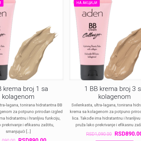
И
НА АКЦИЈИ
B krema broj 1 sa
1 BB krema broj 3 
kolagenom
kolagenom
ltra-lagana, tonirana hidratantna BB
Svilenkasta, ultra-lagana, tonirana hid
genom za potpuno prirodan izgled
krema sa kolagenom za potpuno priro
ma hidratantnu i hranljivu funkciju,
lica. Takođe ima hidratantnu i hranljivu
 prekrivanje i efikasnu zaštitu,
pruža lako prekrivanje i efikasnu zašt
smanjujući
[…]
Оригинал
RSD
890.0
RSD
1,090.00
Оригинална
Тренутна
цена
RSD
890.00
1,090.00