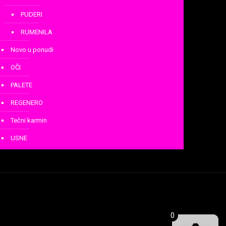
PUDERI
RUMENILA
Novo u ponudi
OČI
PALETE
REGENERO
Tečni karmin
USNE
0