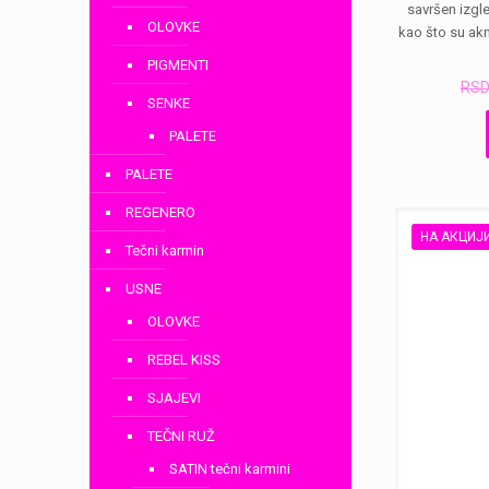
savršen izgle
OLOVKE
kao što su akn
PIGMENTI
RS
SENKE
PALETE
PALETE
REGENERO
НА АКЦИЈ
Tečni karmin
USNE
OLOVKE
REBEL KISS
SJAJEVI
TEČNI RUŽ
SATIN tečni karmini