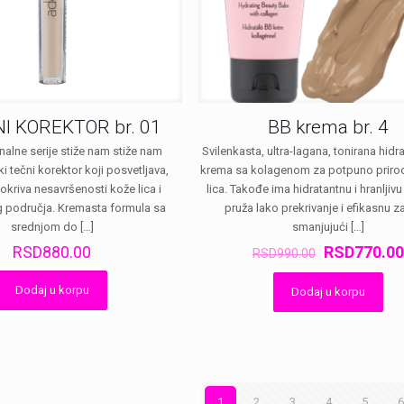
I KOREKTOR br. 01
BB krema br. 4
nalne serije stiže nam stiže nam
Svilenkasta, ultra-lagana, tonirana hidr
 tečni korektor koji posvetljava,
krema sa kolagenom za potpuno priro
pokriva nesavršenosti kože lica i
lica. Takođe ima hidratantnu i hranljivu
 područja. Kremasta formula sa
pruža lako prekrivanje i efikasnu za
srednjom do
[…]
smanjujući
[…]
Оригиналн
RSD
880.00
RSD
770.00
RSD
990.00
цена
је
Dodaj u korpu
Dodaj u korpu
била:
RSD990.00
1
2
3
4
5
6