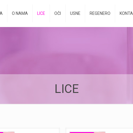
A
O NAMA
LICE
OČI
USNE
REGENERO
KONTA
LICE