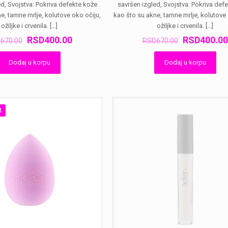
d, Svojstva: Pokriva defekte kože
savršen izgled, Svojstva: Pokriva def
e, tamne mrlje, kolutove oko očiju,
kao što su akne, tamne mrlje, kolutove 
ožiljke i crvenila.
[…]
ožiljke i crvenila.
[…]
Оригинална
Тренутна
Оригиналн
RSD
400.00
RSD
400.00
D
670.00
RSD
670.00
цена
цена
цена
је
је:
је
Dodaj u korpu
Dodaj u korpu
била:
RSD400.00.
била:
RSD670.00.
RSD670.00
И