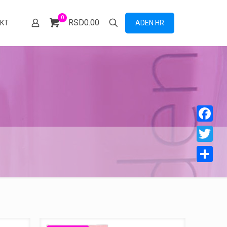
0
RSD0.00
ADEN HR
KT
Facebook
Twitter
Share