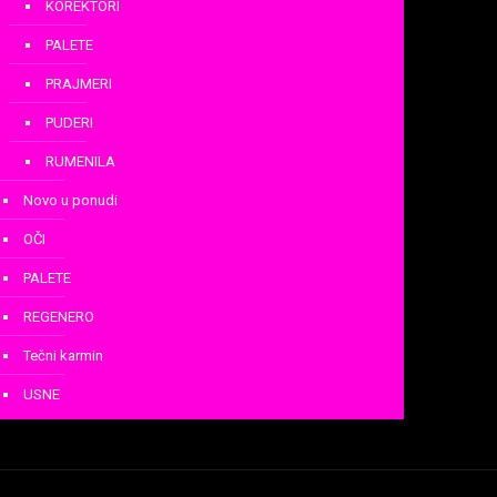
KOREKTORI
PALETE
PRAJMERI
PUDERI
RUMENILA
Novo u ponudi
OČI
PALETE
REGENERO
Tečni karmin
USNE