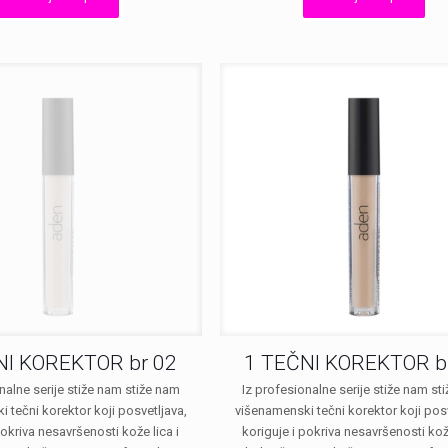
била:
RSD400.00.
била:
RSD670.00.
RSD670.00
NI KOREKTOR br 02
1 TEČNI KOREKTOR b
nalne serije stiže nam stiže nam
Iz profesionalne serije stiže nam st
 tečni korektor koji posvetljava,
višenamenski tečni korektor koji posv
pokriva nesavršenosti kože lica i
koriguje i pokriva nesavršenosti kože