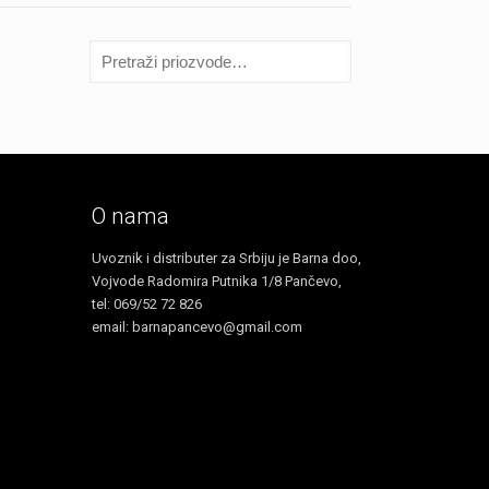
је
је:
била:
RSD500.00.
RSD680.00.
O nama
Uvoznik i distributer za Srbiju je Barna doo,
Vojvode Radomira Putnika 1/8 Pančevo,
tel: 069/52 72 826
email: barnapancevo@gmail.com