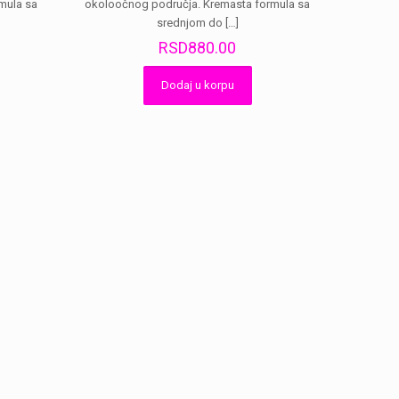
mula sa
okoloočnog područja. Kremasta formula sa
srednjom do
[…]
RSD
880.00
Dodaj u korpu