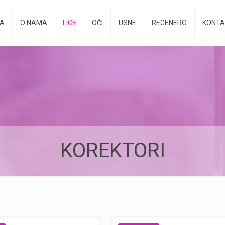
A
O NAMA
LICE
OČI
USNE
REGENERO
KONTA
KOREKTORI