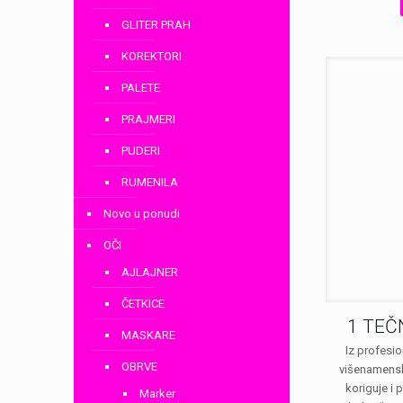
GLITER PRAH
KOREKTORI
PALETE
PRAJMERI
PUDERI
RUMENILA
Novo u ponudi
OČI
AJLAJNER
ČETKICE
1 TEČ
MASKARE
Iz profesio
OBRVE
višenamenski
koriguje i 
Marker