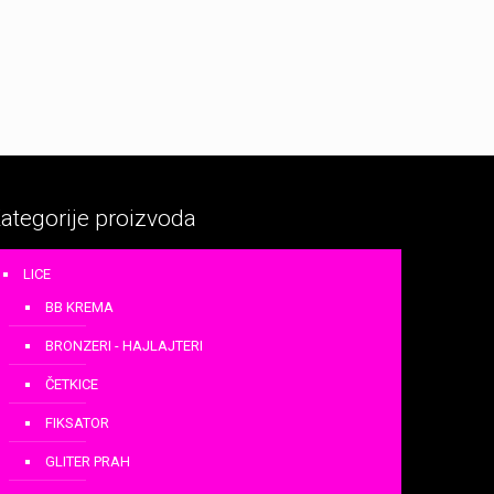
ategorije proizvoda
LICE
BB KREMA
BRONZERI - HAJLAJTERI
ČETKICE
FIKSATOR
GLITER PRAH