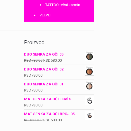
TATTOO tečni karmin
VELVET
Proizvodi
DUO SENKA ZA OČI 05
Оригинална
Тренутна
RSD
780.00
RSD
580.00
цена
цена
DUO SENKA ZA OČI 02
је
је:
RSD
780.00
била:
RSD580.00.
DUO SENKA ZA OČI 01
RSD780.00.
RSD
780.00
MAT SENKA ZA OČI - Bela
RSD
730.00
MAT SENKA ZA OČI BROJ 05
Оригинална
Тренутна
RSD
680.00
RSD
500.00
цена
цена