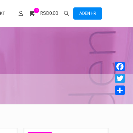
0
RSD0.00
ADEN HR
KT
Facebook
Twitter
Share