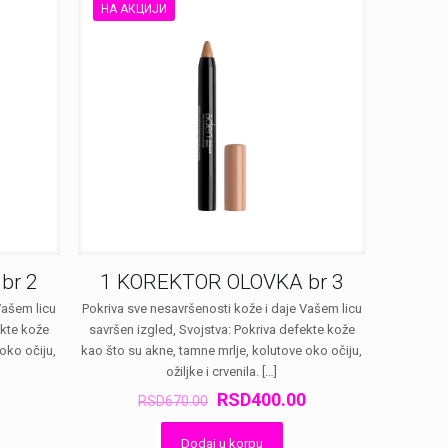
НА АКЦИЈИ
br 2
1 KOREKTOR OLOVKA br 3
Vašem licu
Pokriva sve nesavršenosti kože i daje Vašem licu
ekte kože
savršen izgled, Svojstva: Pokriva defekte kože
oko očiju,
kao što su akne, tamne mrlje, kolutove oko očiju,
ožiljke i crvenila.
[…]
а
Тренутна
Оригинална
Тренутна
RSD
400.00
RSD
670.00
цена
цена
цена
је:
је
је:
Dodaj u korpu