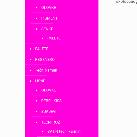
okoloočnog
OLOVKE
PIGMENTI
SENKE
PALETE
PALETE
REGENERO
Tečni karmin
USNE
OLOVKE
REBEL KISS
SJAJEVI
TEČNI RUŽ
SATIN tečni karmini