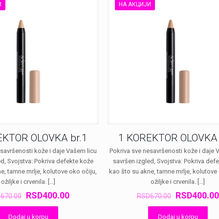
И
НА АКЦИЈИ
EKTOR OLOVKA br.1
1 KOREKTOR OLOVKA 
savršenosti kože i daje Vašem licu
Pokriva sve nesavršenosti kože i daje 
d, Svojstva: Pokriva defekte kože
savršen izgled, Svojstva: Pokriva def
e, tamne mrlje, kolutove oko očiju,
kao što su akne, tamne mrlje, kolutove 
ožiljke i crvenila.
[…]
ožiljke i crvenila.
[…]
Оригинална
Тренутна
Оригиналн
RSD
400.00
RSD
400.00
D
670.00
RSD
670.00
цена
цена
цена
је
је:
је
Dodaj u korpu
Dodaj u korpu