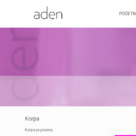
POČETN
Korpa
Korpa je prazna.