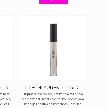
RSD400.00.
била:
RSD400.00.
.
RSD670.00.
r 03
1 TEČNI KOREKTOR br. 01
iže nam
Iz profesionalne serije stiže nam stiže nam
etljava,
višenamenski tečni korektor koji posvetljava,
 lica i
koriguje i pokriva nesavršenosti kože lica i