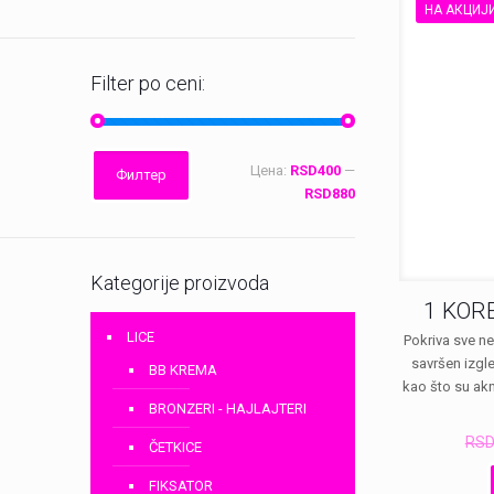
НА АКЦИЈ
Filter po ceni:
Минимална
Максимална
Цена:
RSD400
—
Филтер
цена
цена
RSD880
Kategorije proizvoda
1 KOR
LICE
Pokriva sve ne
savršen izgle
BB KREMA
kao što su akn
BRONZERI - HAJLAJTERI
RS
ČETKICE
FIKSATOR