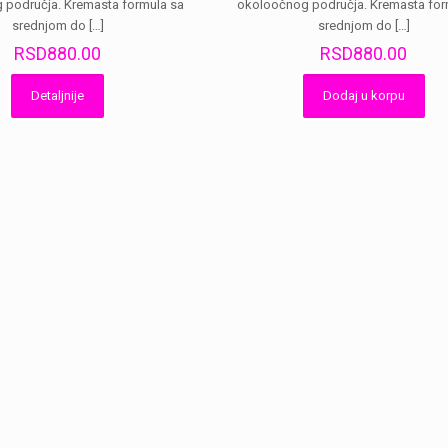
 područja. Kremasta formula sa
okoloočnog područja. Kremasta for
srednjom do
[…]
srednjom do
[…]
RSD
880.00
RSD
880.00
Detaljnije
Dodaj u korpu