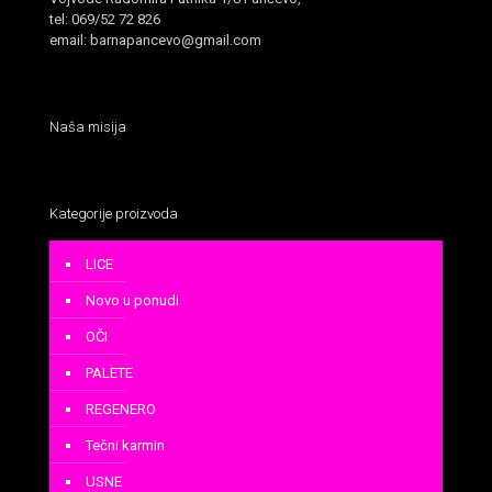
tel: 069/52 72 826
email: barnapancevo@gmail.com
Naša misija
Kategorije proizvoda
LICE
Novo u ponudi
OČI
PALETE
REGENERO
Tečni karmin
USNE