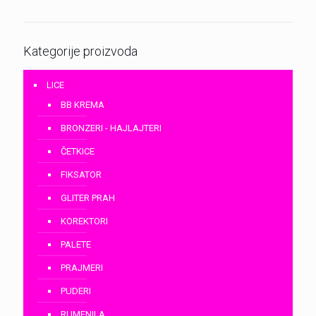
Kategorije proizvoda
LICE
BB KREMA
BRONZERI - HAJLAJTERI
ČETKICE
FIKSATOR
GLITER PRAH
KOREKTORI
PALETE
PRAJMERI
PUDERI
RUMENILA