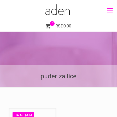
0
RSD0.00
puder za lice
НА АКЦИЈИ