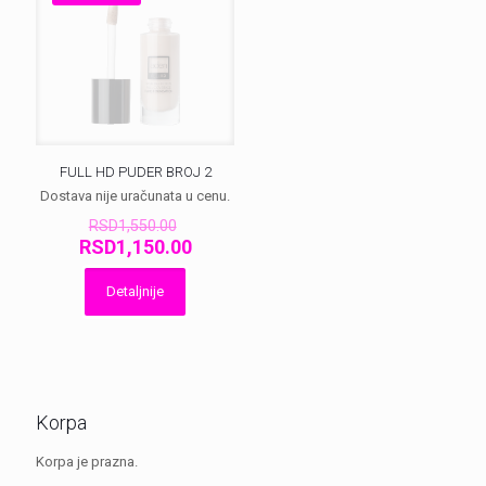
FULL HD PUDER BROJ 2
Dostava nije uračunata u cenu.
Оригинална
RSD
1,550.00
цена
Тренутна
RSD
1,150.00
је
цена
била:
је:
Detaljnije
RSD1,550.00.
RSD1,150.00.
Korpa
Korpa je prazna.