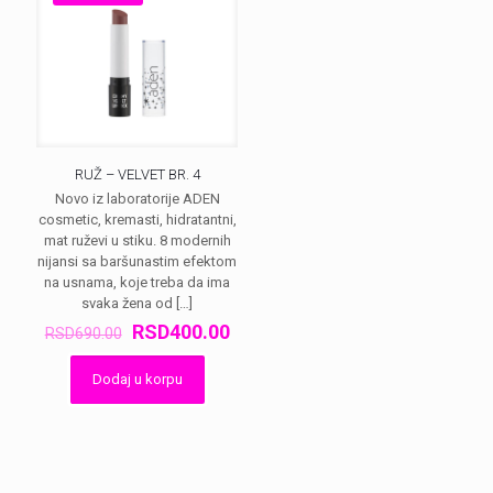
RUŽ – VELVET BR. 4
Novo iz laboratorije ADEN
cosmetic, kremasti, hidratantni,
mat ruževi u stiku. 8 modernih
nijansi sa baršunastim efektom
na usnama, koje treba da ima
svaka žena od
[…]
Оригинална
Тренутна
RSD
400.00
RSD
690.00
цена
цена
је
је:
Dodaj u korpu
била:
RSD400.00.
RSD690.00.