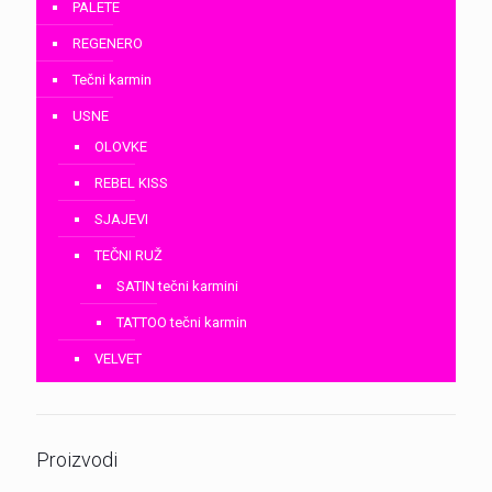
PALETE
REGENERO
Tečni karmin
USNE
OLOVKE
REBEL KISS
SJAJEVI
TEČNI RUŽ
SATIN tečni karmini
TATTOO tečni karmin
VELVET
Proizvodi