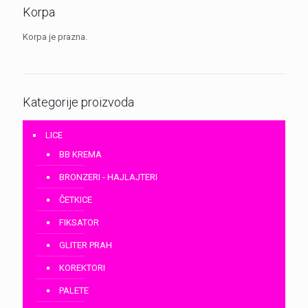
Korpa
Korpa je prazna.
Kategorije proizvoda
LICE
BB KREMA
BRONZERI - HAJLAJTERI
ČETKICE
FIKSATOR
GLITER PRAH
KOREKTORI
PALETE