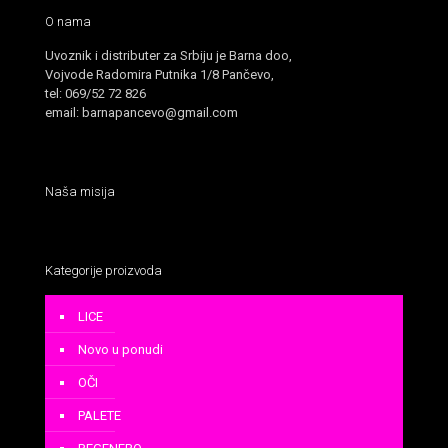
O nama
Uvoznik i distributer za Srbiju je Barna doo,
Vojvode Radomira Putnika 1/8 Pančevo,
tel: 069/52 72 826
email: barnapancevo@gmail.com
Naša misija
Kategorije proizvoda
LICE
Novo u ponudi
OČI
PALETE