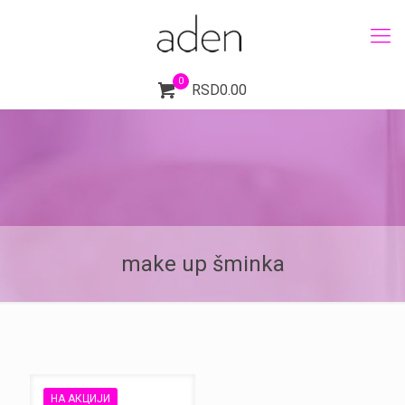
0
RSD0.00
make up šminka
НА АКЦИЈИ