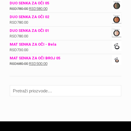
DUO SENKA ZA OČI 05
Оригинална
Тренутна
RSD
780.00
RSD
580.00
цена
цена
DUO SENKA ZA OČI 02
је
је:
RSD
780.00
била:
RSD580.00.
DUO SENKA ZA OČI 01
RSD780.00.
RSD
780.00
MAT SENKA ZA OČI - Bela
RSD
730.00
MAT SENKA ZA OČI BROJ 05
Оригинална
Тренутна
RSD
680.00
RSD
500.00
цена
цена
је
је:
била:
RSD500.00.
RSD680.00.