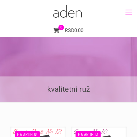
0
RSD0.00
kvalitetni ruž
НА АКЦИЈИ
НА АКЦИЈИ