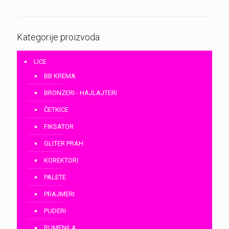
Kategorije proizvoda
LICE
BB KREMA
BRONZERI - HAJLAJTERI
ČETKICE
FIKSATOR
GLITER PRAH
KOREKTORI
PALETE
PRAJMERI
PUDERI
RUMENILA