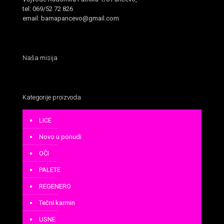
tel: 069/52 72 826
email: barnapancevo@gmail.com
Naša misija
Kategorije proizvoda
LICE
Novo u ponudi
OČI
PALETE
REGENERO
Tečni karmin
USNE