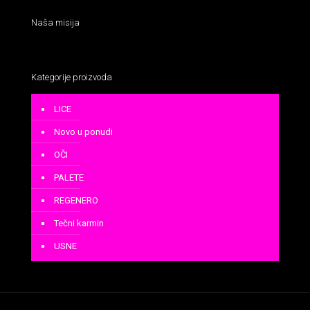
Naša misija
Kategorije proizvoda
LICE
Novo u ponudi
OČI
PALETE
REGENERO
Tečni karmin
USNE