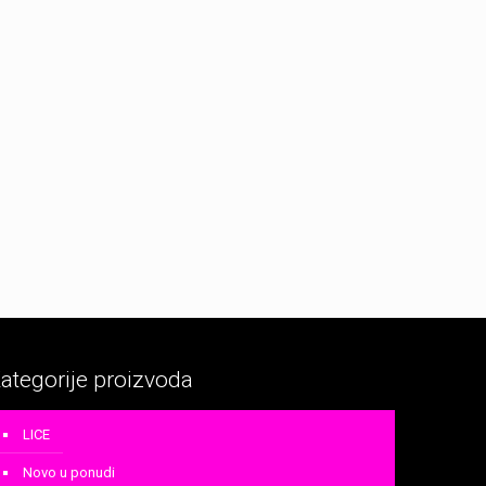
ategorije proizvoda
LICE
Novo u ponudi