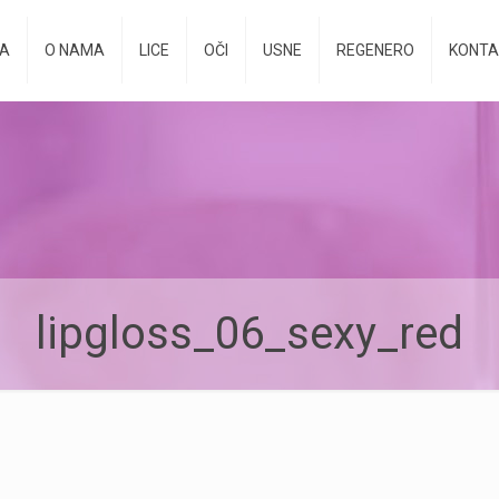
A
O NAMA
LICE
OČI
USNE
REGENERO
KONTA
lipgloss_06_sexy_red