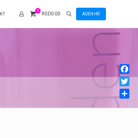
0
RSD0.00
ADEN HR
KT
Facebook
Twitter
Share