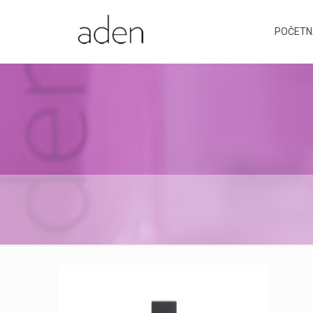
POČETN