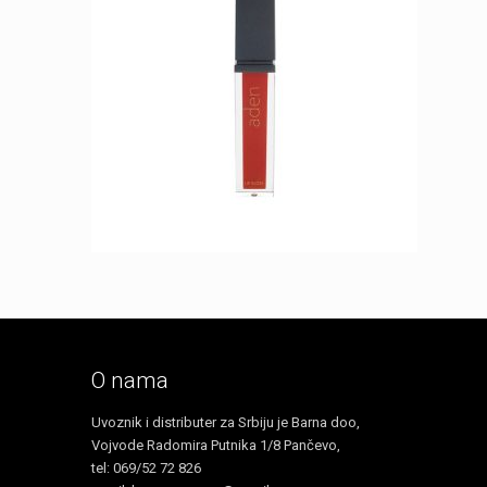
O nama
Uvoznik i distributer za Srbiju je Barna doo,
Vojvode Radomira Putnika 1/8 Pančevo,
tel: 069/52 72 826