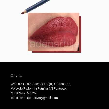
O nama
Uvoznik i distributer za Srbiju je Barna doo,
Vojvode Radomira Putnika 1/8 Pančevo,
tel: 069/52 72 826
email: barnapancevo@gmail.com