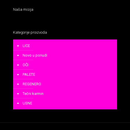
Naša misija
Kategorije proizvoda
LICE
Novo u ponudi
OČI
PALETE
REGENERO
Tečni karmin
USNE