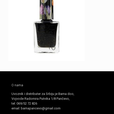
O nama
Uvoznik i distributer za Srbiju je Barna doo,
Vojvode Radomira Putnika 1/8 Pančevo,
tel: 069/52 72 826
email: barnapancevo@gmail.com