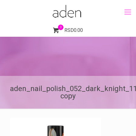
0
RSD0.00
aden_nail_polish_052_dark_knight_1
copy