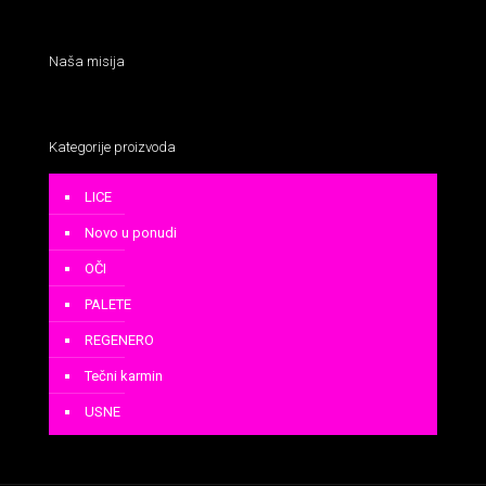
Naša misija
Kategorije proizvoda
LICE
Novo u ponudi
OČI
PALETE
REGENERO
Tečni karmin
USNE