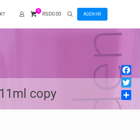
0
RSD0.00
ADEN HR
KT
Facebook
_11ml copy
Twitter
Share