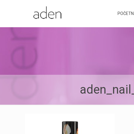
POČETN
aden_nail