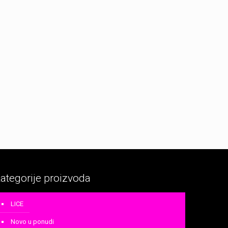
ategorije proizvoda
LICE
Novo u ponudi