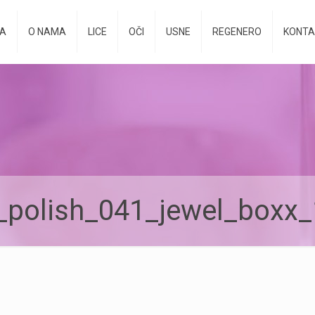
A
O NAMA
LICE
OČI
USNE
REGENERO
KONTA
_polish_041_jewel_boxx