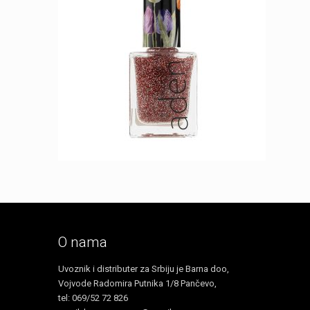
O nama
Uvoznik i distributer za Srbiju je Barna doo,
Vojvode Radomira Putnika 1/8 Pančevo,
tel: 069/52 72 826