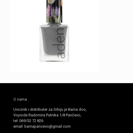
O nama
Uvoznik i distributer za Srbiju je Barna doo,
Vojvode Radomira Putnika 1/8 Pančevo,
tel: 069/52 72 826
email: barnapancevo@gmail.com