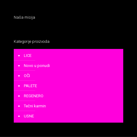
Naša misija
Kategorije proizvoda
LICE
Novo u ponudi
OČI
PALETE
REGENERO
Tečni karmin
USNE