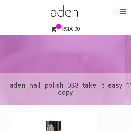
0
RSD0.00
aden_nail_polish_033_take_it_easy_
copy