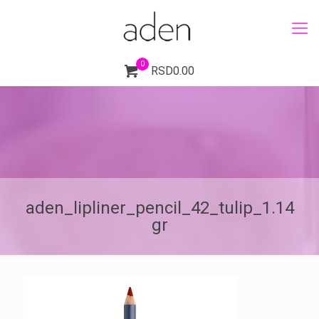
0
RSD0.00
aden_lipliner_pencil_42_tulip_1.14
gr