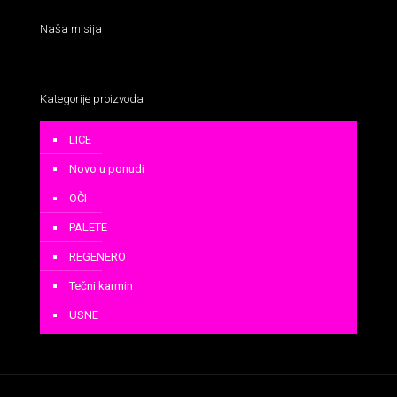
Naša misija
Kategorije proizvoda
LICE
Novo u ponudi
OČI
PALETE
REGENERO
Tečni karmin
USNE