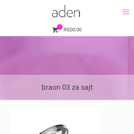
0
RSD0.00
braon 03 za sajt