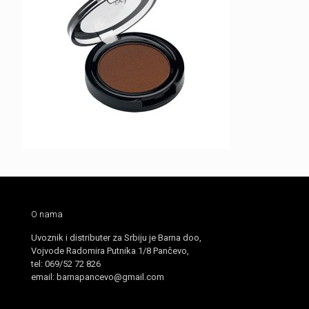
O nama
Uvoznik i distributer za Srbiju je Barna doo,
Vojvode Radomira Putnika 1/8 Pančevo,
tel: 069/52 72 826
email: barnapancevo@gmail.com