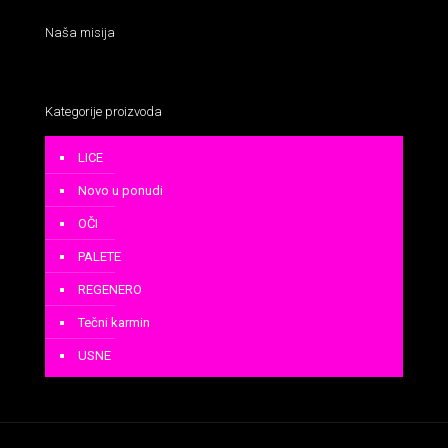
Naša misija
Kategorije proizvoda
LICE
Novo u ponudi
OČI
PALETE
REGENERO
Tečni karmin
USNE