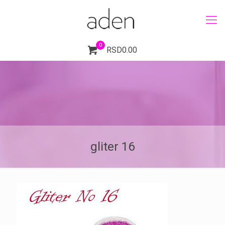
0
RSD0.00
gliter 16