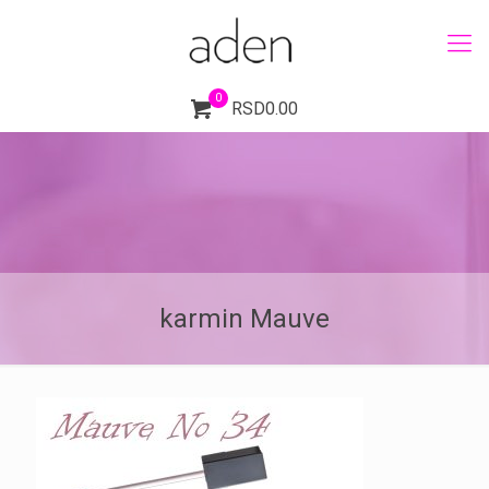
0
RSD0.00
karmin Mauve