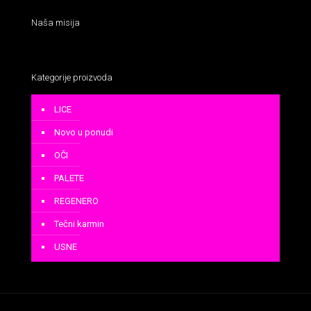
Naša misija
Kategorije proizvoda
LICE
Novo u ponudi
OČI
PALETE
REGENERO
Tečni karmin
USNE