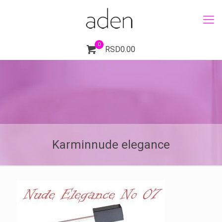
0
RSD0.00
Karminnude elegance