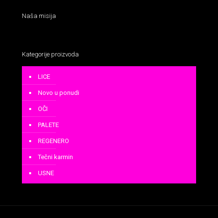
Naša misija
Kategorije proizvoda
LICE
Novo u ponudi
OČI
PALETE
REGENERO
Tečni karmin
USNE