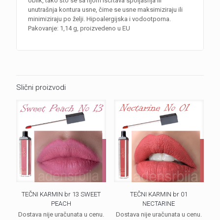
oblik, tako što se sa njom iscrtava spoljašnja ili
unutrašnja kontura usne, čime se usne maksimiziraju ili
minimiziraju po želji. Hipoalergijska i vodootporna.
Pakovanje: 1,14 g, proizvedeno u EU
Slični proizvodi
TEČNI KARMIN br 13 SWEET
TEČNI KARMIN br 01
PEACH
NECTARINE
Dostava nije uračunata u cenu.
Dostava nije uračunata u cenu.