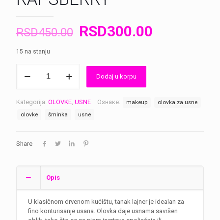
Оригинална
Тренутна
RSD
300.00
RSD
450.00
цена
цена
15 na stanju
је
је:
OLOVKA
била:
RSD300.0
Dodaj u korpu
ZA
RSD450.00.
USNE
RAPSBERRY
Kategorija:
OLOVKE
,
USNE
Ознаке:
makeup
olovka za usne
количина
olovke
šminka
usne
Share
Opis
U klasičnom drvenom kućištu, tanak lajner je idealan za
fino konturisanje usana. Olovka daje usnama savršen