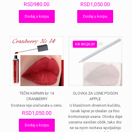
RSD
980.00
RSD
1,050.00
Dodaj u korpu
Dodaj u korpu
НА АКЦИЈИ
TEČNI KARMIN br 14
OLOVKA ZA USNE POISON
CRANBERRY
APPLE
Dostava nije uračunata u cenu.
U klasičnom drvenom kućištu,
tanak lajner je idealan za fino
RSD
1,050.00
konturisanje usana. Olovka daje
usnama savršen oblik, tako što
Dodaj u korpu
se sa njom iscrtava spoljašnja