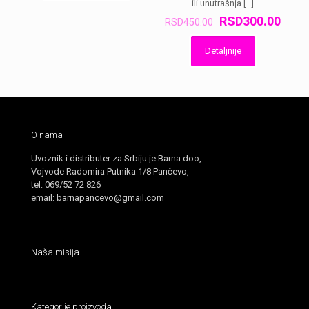
ili unutrašnja
[…]
Оригинална
Трен
RSD
300.00
RSD
450.00
цена
цена
је
је:
Detaljnije
била:
RSD3
RSD450.00.
O nama
Uvoznik i distributer za Srbiju je Barna doo,
Vojvode Radomira Putnika 1/8 Pančevo,
tel: 069/52 72 826
email: barnapancevo@gmail.com
Naša misija
Kategorije proizvoda