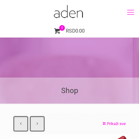
0
RSD0.00
Shop
Prikaži sve