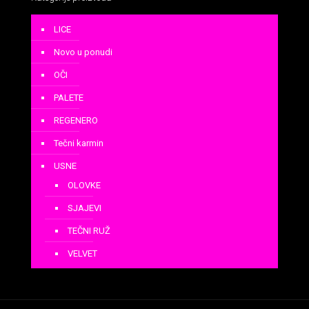
LICE
Novo u ponudi
OČI
PALETE
REGENERO
Tečni karmin
USNE
OLOVKE
SJAJEVI
TEČNI RUŽ
VELVET