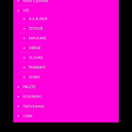
Novo u ponudi
OČI
AJLAJNER
ČETKICE
MASKARE
OBRVE
OLOVKE
PIGMENTI
SENKE
PALETE
REGENERO
Tečni karmin
USNE