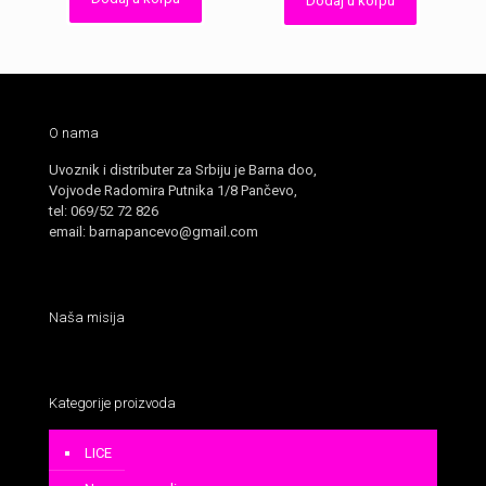
Dodaj u korpu
била:
RSD3
RSD590.00.
O nama
Uvoznik i distributer za Srbiju je Barna doo,
Vojvode Radomira Putnika 1/8 Pančevo,
tel: 069/52 72 826
email: barnapancevo@gmail.com
Naša misija
Kategorije proizvoda
LICE