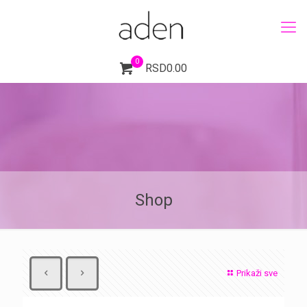
0
RSD0.00
Shop
Prikaži sve