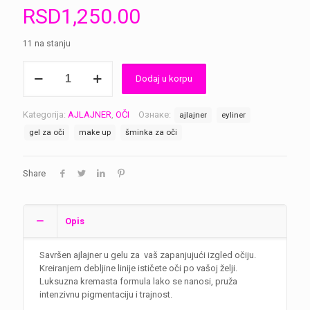
RSD
1,250.00
11 na stanju
Gel
Dodaj u korpu
ajlajner
crni
количина
Kategorija:
AJLAJNER
,
OČI
Ознаке:
ajlajner
eyliner
gel za oči
make up
šminka za oči
Share
Opis
Savršen ajlajner u gelu za vaš zapanjujući izgled očiju.
Kreiranjem debljine linije ističete oči po vašoj želji.
Luksuzna kremasta formula lako se nanosi, pruža
intenzivnu pigmentaciju i trajnost.