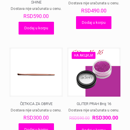
SHINE
Dostava nije uračunata u cenu.
Dostava nije uračunata u cenu.
RSD
490.00
RSD
590.00
Dodaj u korpu
Dodaj u korpu
НА АКЦИЈИ
ČETKICA ZA OBRVE
GLITER PRAH Broj 16
Dostava nije uračunata u cenu.
Dostava nije uračunata u cenu.
Оригинална
Трен
RSD
300.00
RSD
300.00
RSD
590.00
цена
цена
је
је:
Dodaj u korpu